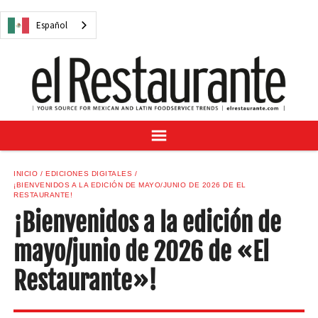
NOTICIAS
Español
CUESTIONES DIGITALES
RECETAS
GUÍA DEL COMPRADOR
SUSCRÍBASE A
ANÚNCIESE EN
CENTRO DE MUESTRAS
INICIO
EDICIONES DIGITALES
¡BIENVENIDOS A LA EDICIÓN DE MAYO/JUNIO DE 2026 DE EL
VINO/LICOR MEXICANO
RESTAURANTE!
¡Bienvenidos a la edición de
mayo/junio de 2026 de «El
Español
Restaurante»!