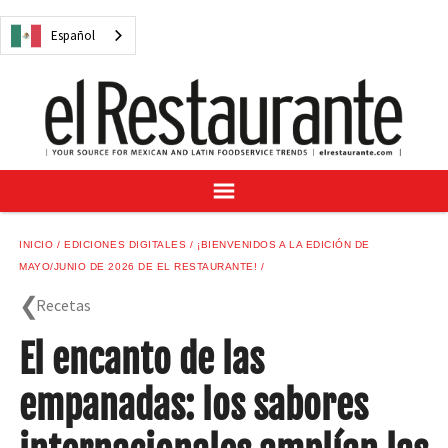
NOTICIAS
Español
CUESTIONES DIGITALES
RECETAS
GUÍA DEL COMPRADOR
SUSCRÍBASE A
ANÚNCIESE EN
CENTRO DE MUESTRAS
INICIO
EDICIONES DIGITALES
¡BIENVENIDOS A LA EDICIÓN DE
VINO/LICOR MEXICANO
MAYO/JUNIO DE 2026 DE EL RESTAURANTE!
Recetas
El encanto de las
Español
empanadas: los sabores