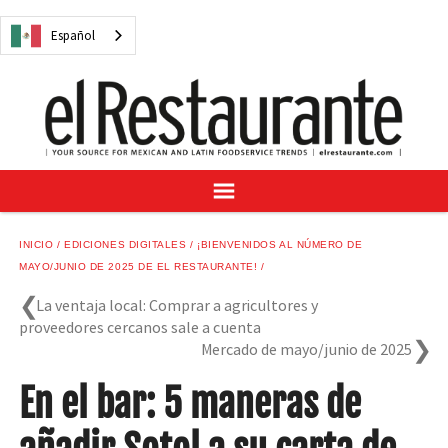
NOTICIAS
Español
CUESTIONES DIGITALES
RECETAS
GUÍA DEL COMPRADOR
SUSCRÍBASE A
ANÚNCIESE EN
CENTRO DE MUESTRAS
INICIO
EDICIONES DIGITALES
¡BIENVENIDOS AL NÚMERO DE
VINO/LICOR MEXICANO
MAYO/JUNIO DE 2025 DE EL RESTAURANTE!
La ventaja local: Comprar a agricultores y
proveedores cercanos sale a cuenta
Mercado de mayo/junio de 2025
Español
En el bar: 5 maneras de