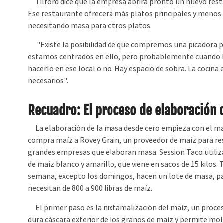
Tilford dice que la empresa abrirá pronto un nuevo rest
Ese restaurante ofrecerá más platos principales y menos t
necesitando masa para otros platos.
"Existe la posibilidad de que compremos una picadora p
estamos centrados en ello, pero probablemente cuando 
hacerlo en ese local o no. Hay espacio de sobra. La coci
necesarios".
Recuadro: El proceso de elaboración 
La elaboración de la masa desde cero empieza con el ma
compra maíz a Rovey Grain, un proveedor de maíz para re
grandes empresas que elaboran masa. Session Taco utili
de maíz blanco y amarillo, que viene en sacos de 15 kilos. T
semana, excepto los domingos, hacen un lote de masa, pa
necesitan de 800 a 900 libras de maíz.
El primer paso es la nixtamalización del maíz, un proce
dura cáscara exterior de los granos de maíz y permite mol