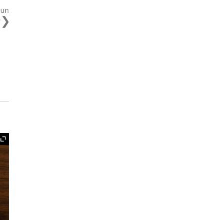
 un
r
Ampliar