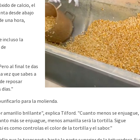
xido de calcio, el
ienta desde abajo
de una hora,
e incluso la
 de
ero al final te das
na vez que sabes a
de reposar
 días."
rificarlo para la molienda.
r amarillo brillante", explica Tilford. "Cuanto menos se enjuague,
uanto más se enjuague, menos amarilla será la tortilla. Sigue
 es como controlas el color de la tortilla y el sabor."