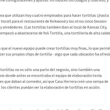
ene configuraciones y ajustes. Introduces los códigos y todo eso, y
a que utilizan hoy cuatro empleados para hacer tortillas (¡hasta
r hora!) para el restaurante de Kirkwood y los otros cinco Session
y alrededores. (Las tortillas también iban al local de Kansas City,
empezó a abastecerse de Yoli Tortilla, una tortillería de alta calid
ue el nuevo equipo puede crear tortillas muy finas, lo que permi
cer sus propios chips de tortilla - algo que cada ubicación ha ofrec
ortillas no es sólo una parte del negocio, sino también una
acio donde antes se encontraba el equipo de elaboración tenía
es que daban al comedor, así que Casa Herrera creó una rampa de
los clientes puedan ver la elaboración de tortillas en acción.