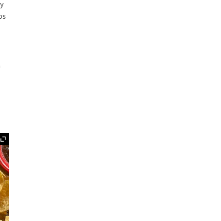
 y
os
a
Ampliar