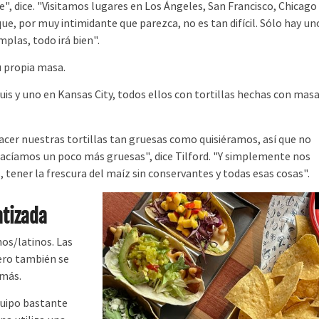
", dice. "Visitamos lugares en Los Ángeles, San Francisco, Chicago
, por muy intimidante que parezca, no es tan difícil. Sólo hay un
plas, todo irá bien".
 propia masa.
uis y uno en Kansas City, todos ellos con tortillas hechas con mas
cer nuestras tortillas tan gruesas como quisiéramos, así que no
 hacíamos un poco más gruesas", dice Tilford. "Y simplemente nos
 tener la frescura del maíz sin conservantes y todas esas cosas".
atizada
s/latinos. Las
pero también se
 más.
quipo bastante