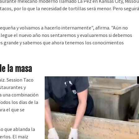
aurante mexicano moderno llamado La Pez en Kansas City, Missour
acos, por lo que la necesidad de tortillas será menor. Pero seguir
equeña y volvamos a hacerlo internamente", afirma. "Aún no
llegue el nuevo año nos sentaremos y evaluaremos si debemos
na es grande y sabemos que ahora tenemos los conocimientos
de la masa
íz. Session Taco
staurantes y
za una combinación
odos los días de la
ra el que se
so que ablanda la
erlos. El maíz