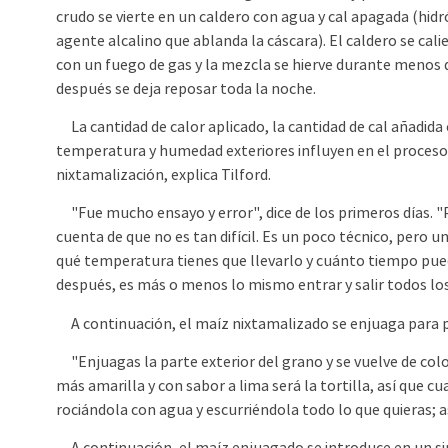
crudo se vierte en un caldero con agua y cal apagada (hidró
agente alcalino que ablanda la cáscara). El caldero se cal
con un fuego de gas y la mezcla se hierve durante menos 
después se deja reposar toda la noche.
La cantidad de calor aplicado, la cantidad de cal añadida 
temperatura y humedad exteriores influyen en el proceso
nixtamalización, explica Tilford.
"Fue mucho ensayo y error", dice de los primeros días. "P
cuenta de que no es tan difícil. Es un poco técnico, pero u
qué temperatura tienes que llevarlo y cuánto tiempo pue
después, es más o menos lo mismo entrar y salir todos los
A continuación, el maíz nixtamalizado se enjuaga para pu
"Enjuagas la parte exterior del grano y se vuelve de colo
más amarilla y con sabor a lima será la tortilla, así que c
rociándola con agua y escurriéndola todo lo que quieras; así