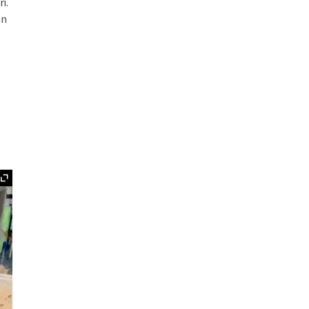
i.
án
Ampliar