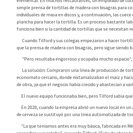
elemental. En muchos restaurantes, un empleado de cocin
simple prensa de tortillas de madera con bisagras para con
individuales de masa en discos y, a continuación, las cuec
plancha para hacer la tortilla. Es un proceso bastante la
funciona bien si la cantidad de tortillas que se necesitan 
Cuando Tilford y sus colegas empezaron a hacer tortillas
que la prensa de madera con bisagras, pero sigue siendo 
"Pero resultaba engorroso y ocupaba mucho espacio", e
La solución: Compraron una línea de producción de tortill
economato cercano, donde nixtamalizaban el maíz y hacía
de obra, ya que el negocio había crecido y abastecían a vari
El nuevo equipo funcionaba bien, pero Tilford sabía que u
En 2020, cuando la empresa abrió un nuevo local en un an
de cerveza se sustituyó por una línea automatizada de tor
"La que teníamos antes era muy básica, fabricada en Méxi