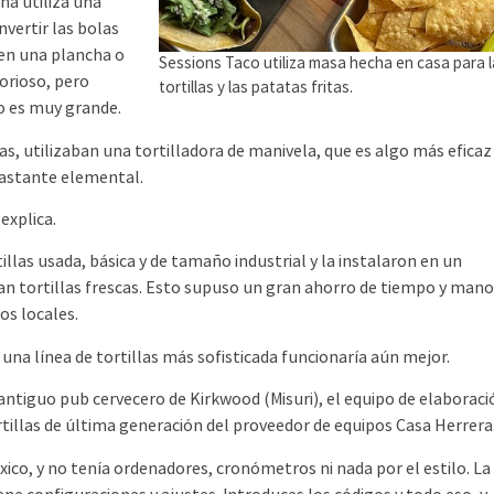
a utiliza una
vertir las bolas
e en una plancha o
Sessions Taco utiliza masa hecha en casa para 
borioso, pero
tortillas y las patatas fritas.
no es muy grande.
, utilizaban una tortilladora de manivela, que es algo más eficaz
bastante elemental.
xplica.
as usada, básica y de tamaño industrial y la instalaron en un
n tortillas frescas. Esto supuso un gran ahorro de tiempo y man
os locales.
na línea de tortillas más sofisticada funcionaría aún mejor.
tiguo pub cervecero de Kirkwood (Misuri), el equipo de elaboraci
tillas de última generación del proveedor de equipos Casa Herrera
co, y no tenía ordenadores, cronómetros ni nada por el estilo. La