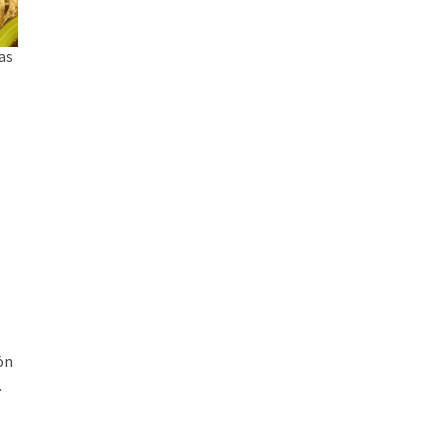
las
o
ón
.