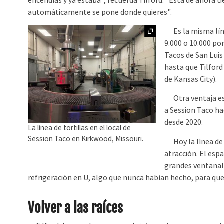
encendías y ya estaba", recuerda Tilford. "Esta de ahora ti
automáticamente se pone donde quieres".
Ampliar
Es la misma líne
9.000 o 10.000 po
Tacos de San Luis 
hasta que Tilford 
de Kansas City).
Otra ventaja es q
a Session Taco ha
desde 2020.
La línea de tortillas en el local de
Session Taco en Kirkwood, Missouri.
Hoy la línea de t
atracción. El esp
grandes ventanal
refrigeración en U, algo que nunca habían hecho, para que 
Volver a las raíces