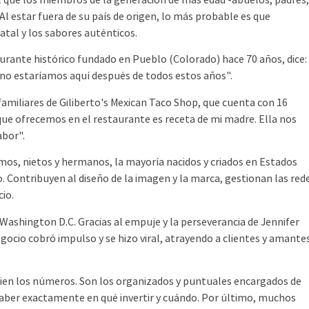
 que los miembros de la generación de más edad -abuelos, padres
. Al estar fuera de su país de origen, lo más probable es que
atal y los sabores auténticos.
rante histórico fundado en Pueblo (Colorado) hace 70 años, dice:
 no estaríamos aquí después de todos estos años".
miliares de Giliberto's Mexican Taco Shop, que cuenta con 16
 que ofrecemos en el restaurante es receta de mi madre. Ella nos
abor".
os, nietos y hermanos, la mayoría nacidos y criados en Estados
 Contribuyen al diseño de la imagen y la marca, gestionan las red
io.
ashington D.C. Gracias al empuje y la perseverancia de Jennifer
egocio cobró impulso y se hizo viral, atrayendo a clientes y amante
 bien los números. Son los organizados y puntuales encargados de
y saber exactamente en qué invertir y cuándo. Por último, muchos