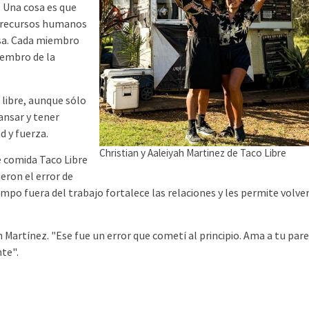
e. Una cosa es que
e recursos humanos
asa. Cada miembro
iembro de la
libre, aunque sólo
cansar y tener
d y fuerza.
Christian y Aaleiyah Martinez de Taco Libre
 comida Taco Libre
eron el error de
iempo fuera del trabajo fortalece las relaciones y les permite volver
artínez. "Ese fue un error que cometí al principio. Ama a tu pare
te".