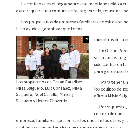
La confianza es el pegamento que mantiene unido a cualqu
éxito requiere una comunicación organizada, reuniones peri
Los propietarios de empresas familiares de éxito son h
Esto ayuda a garantizar que todos
Ampliar
miembros de la em
En Ocean Paradise
sus maridos- rege
sido confiar en l
para garantizar la 
"Para tener una 
Los propietarios de Ocean Paradise:
Mirza Salguero, Luis González, Milvia
los equipos de ge
Salguero, Noel Castillo, Marieny
afirma Milvia Sal
Salguero y Héctor Chavarría.
Por supuesto, la
certeza de que, c
empresas familiares que confían los unos en los otros y 
problemas que las familias que carecen de esos rasgos.