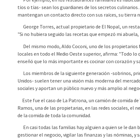
Por ejemplo, en los restaurantes familiares es habitual
tíos o tías- sean los guardianes de los secretos culinarios
mantengan un contacto directo con sus raíces, su tierra n
George Torres, actual propietario de El Nopal, un restau
"Si no hubiera seguido las recetas que empezó mi abuela,
Del mismo modo, Aldo Coconi, uno de los propietarios fa
locales en todo el Medio Oeste superior, afirma: "Todo lo
enseñó que lo más importante es cocinar con corazón y s
Los miembros de la siguiente generación -sobrinos, prim
Unidos- suelen tener una visión más moderna del mercado.
sociales y aportan un público nuevo y más amplio al negoc
Este fue el caso de La Patrona, un camión de comida de W
Ramos, una de las propietarias, en las redes sociales, el n
de la comida de toda la comunidad.
En casi todas las familias hay alguien a quien se le dan
gestionar el negocio, vigilar las finanzas y las nóminas, 