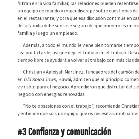
filtran en la vida familiar, las relaciones pueden resentirs
un equipo de marido y mujer discrepe sobre cuestiones d
en el restaurante, y otra que esa discusión continúe en c
de la familia debe sentirse seguro de que primero es un m
familia y luego un empleado.
Además, a todo el mundo le viene bien tomarse tiempo 
sea por la tarde, así que deje el trabajo en el trabajo. Des
tiempo libre te ayudará a volver al trabajo con más clarida
Christian y Aaleiyah Martínez, fundadores del camión de
en
Old Koloa Town
, Hawai, admiten que al principio cometi
vivir sólo para el negocio. Aprendieron que disfrutar del t
negocio con energías renovadas.
"No te obsesiones con el trabajo", recomienda Christian M
y entiende que sois un equipo que os necesitáis mutuamen
#3 Confianza y comunicación