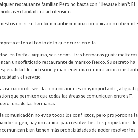
ier restaurante familiar. Pero no basta con "llevarse bien": El
ódicas y claridad en cada decisión.
onestos entre sí. También mantienen una comunicación coherente
presa estén al tanto de lo que ocurre en ella.
, en Fairfax, Virginia, seis socios -tres hermanas guatemaltecas
ntan un sofisticado restaurante de marisco fresco. Su secreto ha
a especialidad de cada socio y mantener una comunicación constant
calidad y el servicio.
asociación de seis, la comunicación es muy importante, al igual 
stión que permiten que todas las áreas se comuniquen entre sí",
guero, una de las hermanas.
 comunicación no evita todos los conflictos, pero proporciona la
uando surgen, hay un camino para resolverlos. Los propietarios de
se comunican bien tienen más probabilidades de poder resolver los