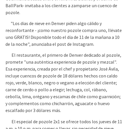
BallPark- invitaba a los clientes a zamparse un cuenco de
pozole.
"Los días de nieve en Denver piden algo cálido y
reconfortante - ¡como nuestro pozole compra uno, llévate
uno GRATIS! Disponible todo el día de 11 de la mañana a 10
de la noche", anunciaba el post de Instagram.
El restaurante, el primero de Denver dedicado al pozole,
promete "una auténtica experiencia de pozole y mezcal".
Esa experiencia, creada por el chef y propietario José Ávila,
incluye cuencos de pozole de 18 dólares hechos con caldo
rojo, verde, blanco, negro o vegano a elección del cliente;
carne de cerdo o pollo a elegir; lechuga, col, rábano,
cebolla, lima, orégano y escamas de chile como guarnición;
y complementos como chicharrón, aguacate o huevo
escalfado por 3 dólares más.
El especial de pozole 2x1 se ofrece todos los jueves de 11
a.m. a 10 p.m. para comer o llevar, sin necesidad de nieve.