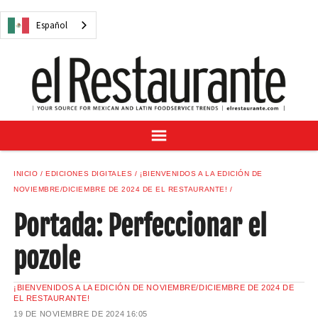
NOTICIAS
Español
CUESTIONES DIGITALES
RECETAS
GUÍA DEL COMPRADOR
SUSCRÍBASE A
ANÚNCIESE EN
CENTRO DE MUESTRAS
INICIO
EDICIONES DIGITALES
¡BIENVENIDOS A LA EDICIÓN DE
VINO/LICOR MEXICANO
NOVIEMBRE/DICIEMBRE DE 2024 DE EL RESTAURANTE!
Portada: Perfeccionar el
pozole
Español
¡BIENVENIDOS A LA EDICIÓN DE NOVIEMBRE/DICIEMBRE DE 2024 DE
EL RESTAURANTE!
19 DE NOVIEMBRE DE 2024
16:05