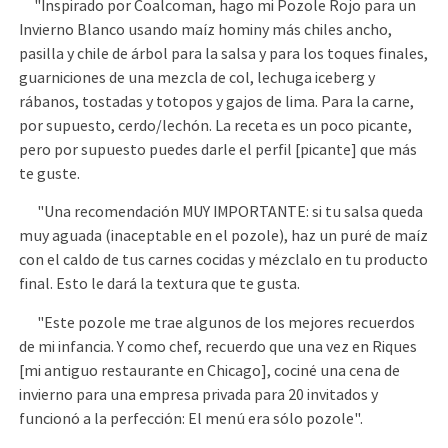
"Inspirado por Coalcoman, hago mi Pozole Rojo para un
Invierno Blanco usando maíz hominy más chiles ancho,
pasilla y chile de árbol para la salsa y para los toques finales,
guarniciones de una mezcla de col, lechuga iceberg y
rábanos, tostadas y totopos y gajos de lima. Para la carne,
por supuesto, cerdo/lechón. La receta es un poco picante,
pero por supuesto puedes darle el perfil [picante] que más
te guste.
"Una recomendación MUY IMPORTANTE: si tu salsa queda
muy aguada (inaceptable en el pozole), haz un puré de maíz
con el caldo de tus carnes cocidas y mézclalo en tu producto
final. Esto le dará la textura que te gusta.
"Este pozole me trae algunos de los mejores recuerdos
de mi infancia. Y como chef, recuerdo que una vez en Riques
[mi antiguo restaurante en Chicago], cociné una cena de
invierno para una empresa privada para 20 invitados y
funcionó a la perfección: El menú era sólo pozole".