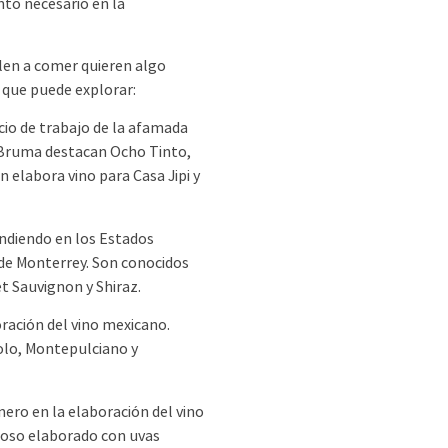
nto necesario en la
len a comer quieren algo
s que puede explorar:
acio de trabajo de la afamada
e Bruma destacan Ocho Tinto,
 elabora vino para Casa Jipi y
ndiendo en los Estados
 de Monterrey. Son conocidos
t Sauvignon y Shiraz.
ración del vino mexicano.
olo, Montepulciano y
ero en la elaboración del vino
moso elaborado con uvas