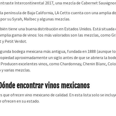
ntraste Intercontinental 2017, una mezcla de Cabernet Sauvignon
a península de Baja California, LA Cetto cuenta con una amplia di
 por su Syrah, Malbec y algunas mezclas.
én tiene una buena distribución en Estados Unidos. Está situada e
 amplia gama de vinos: los más valorados son las mezclas, como Gr
 y Petit Verdot.
segunda bodega mexicana más antigua, fundada en 1888 (aunque los
 propiedad aproximadamente un siglo antes de que se abriera la bod
 Producen excelentes vinos, como Chardonnay, Chenin Blanc, Col
 y varias mezclas.
Dónde encontrar vinos mexicanos
 que ofrecen vino mexicano de calidad. En esta lista solo se incluye
e ofrecen en su estado.