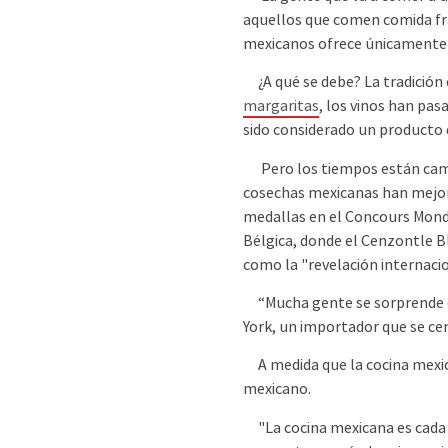
aquellos que comen comida fra
mexicanos ofrece únicamente 
¿A qué se debe? La tradición 
margaritas
, los vinos han pa
sido considerado un producto d
Pero los tiempos están cambi
cosechas mexicanas han mejor
medallas en el Concours Mondi
Bélgica, donde el Cenzontle B
como la "revelación internaci
“Mucha gente se sorprende cu
York, un importador que se cent
A medida que la cocina mexica
mexicano.
"La cocina mexicana es cada v