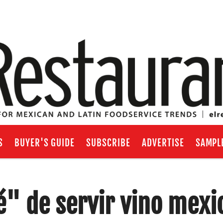
S
BUYER'S GUIDE
SUBSCRIBE
ADVERTISE
SAMPL
é" de servir vino mexi