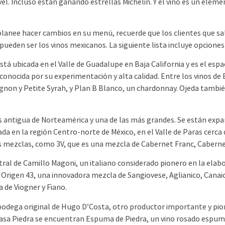
l. Incluso están ganando estrellas Michelin. Y el vino es un eleme
lanee hacer cambios en su menú, recuerde que los clientes que sa
" pueden ser los vinos mexicanos. La siguiente lista incluye opcione
tá ubicada en el Valle de Guadalupe en Baja California y es el esp
conocida por su experimentación y alta calidad. Entre los vinos d
non y Petite Syrah, y Plan B Blanco, un chardonnay. Ojeda también
 antigua de Norteamérica y una de las más grandes. Se están expa
da en la región Centro-norte de México, en el Valle de Paras cerca
s mezclas, como 3V, que es una mezcla de Cabernet Franc, Caberne
ral de Camillo Magoni, un italiano considerado pionero en la elabo
 Origen 43, una innovadora mezcla de Sangiovese, Aglianico, Canai
 de Viogner y Fiano.
bodega original de Hugo D’Costa, otro productor importante y pion
 Casa Piedra se encuentran Espuma de Piedra, un vino rosado espu