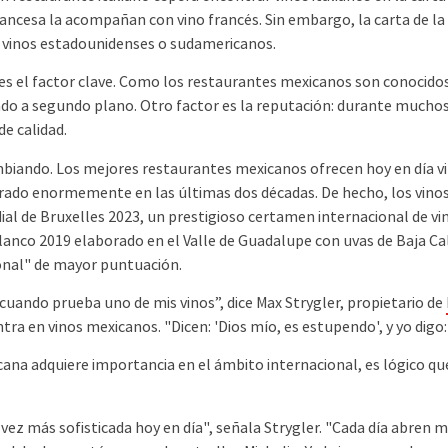
ncesa la acompañan con vino francés. Sin embargo, la carta de la
vinos estadounidenses o sudamericanos.
es el factor clave. Como los restaurantes mexicanos son conocidos 
sado a segundo plano. Otro factor es la reputación: durante muchos
e calidad.
ando. Los mejores restaurantes mexicanos ofrecen hoy en día vin
ado enormemente en las últimas dos décadas. De hecho, los vinos
al de Bruxelles 2023, un prestigioso certamen internacional de vi
lanco 2019 elaborado en el Valle de Guadalupe con uvas de Baja Ca
onal" de mayor puntuación.
ando prueba uno de mis vinos”, dice Max Strygler, propietario de
ra en vinos mexicanos. "Dicen: 'Dios mío, es estupendo', y yo digo: 
na adquiere importancia en el ámbito internacional, es lógico qu
ez más sofisticada hoy en día", señala Strygler. "Cada día abren