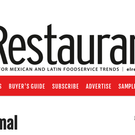
S
BUYER'S GUIDE
SUBSCRIBE
ADVERTISE
SAMPL
mal
RSS