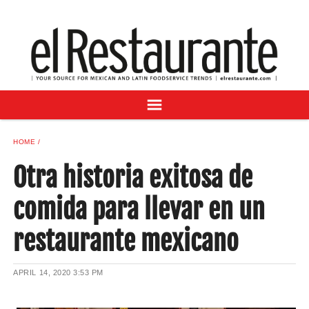
NEWS
DIGITAL ISSUES
RECIPES
BUYER'S GUIDE
SUBSCRIBE
ADVERTISE
HOME
SAMPLE CENTER
Otra historia exitosa de
MEXICAN WINE/LIQUOR
comida para llevar en un
restaurante mexicano
APRIL 14, 2020
3:53 PM