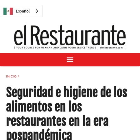
NOTICIAS
Español
CUESTIONES DIGITALES
RECETAS
GUÍA DEL COMPRADOR
SUSCRÍBASE A
ANÚNCIESE EN
CENTRO DE MUESTRAS
INICIO
VINO/LICOR MEXICANO
Seguridad e higiene de los
alimentos en los
restaurantes en la era
Español
pospandémica