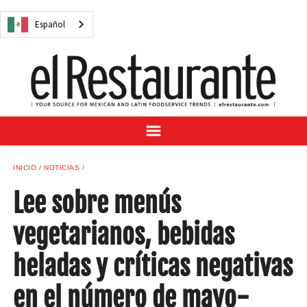
NOTICIAS
Español
CUESTIONES DIGITALES
RECETAS
GUÍA DEL COMPRADOR
SUSCRÍBASE A
ANÚNCIESE EN
CENTRO DE MUESTRAS
INICIO
NOTICIAS
VINO/LICOR MEXICANO
Lee sobre menús
vegetarianos, bebidas
heladas y críticas negativas
Español
en el número de mayo-