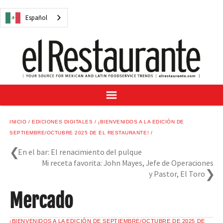
NOTICIAS
Español
CUESTIONES DIGITALES
RECETAS
GUÍA DEL COMPRADOR
SUSCRÍBASE A
ANÚNCIESE EN
CENTRO DE MUESTRAS
INICIO
EDICIONES DIGITALES
¡BIENVENIDOS A LA EDICIÓN DE
VINO/LICOR MEXICANO
SEPTIEMBRE/OCTUBRE 2025 DE EL RESTAURANTE!
En el bar: El renacimiento del pulque
Mi receta favorita: John Mayes, Jefe de Operaciones
y Pastor, El Toro
Español
Mercado
¡BIENVENIDOS A LA EDICIÓN DE SEPTIEMBRE/OCTUBRE DE 2025 DE