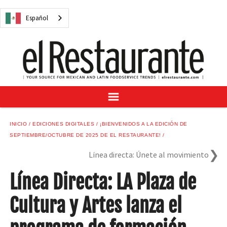
NOTICIAS
Español
CUESTIONES DIGITALES
RECETAS
GUÍA DEL COMPRADOR
SUSCRÍBASE A
ANÚNCIESE EN
CENTRO DE MUESTRAS
INICIO
EDICIONES DIGITALES
¡BIENVENIDOS A LA EDICIÓN DE
VINO/LICOR MEXICANO
SEPTIEMBRE/OCTUBRE DE 2025 DE EL RESTAURANTE!
Línea directa: Únete al movimiento
Línea Directa: LA Plaza de
Español
Cultura y Artes lanza el