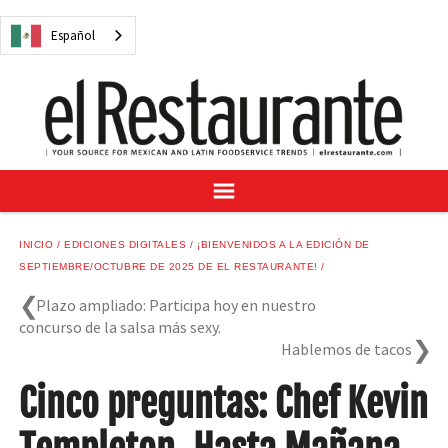
NOTICIAS
Español
CUESTIONES DIGITALES
RECETAS
GUÍA DEL COMPRADOR
SUSCRÍBASE A
ANÚNCIESE EN
CENTRO DE MUESTRAS
INICIO
EDICIONES DIGITALES
¡BIENVENIDOS A LA EDICIÓN DE
VINO/LICOR MEXICANO
SEPTIEMBRE/OCTUBRE DE 2025 DE EL RESTAURANTE!
Plazo ampliado: Participa hoy en nuestro
concurso de la salsa más sexy.
Hablemos de tacos
Español
Cinco preguntas: Chef Kevin