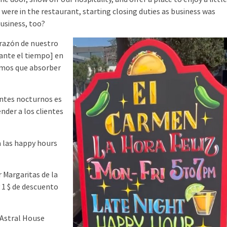
were in the restaurant, starting closing duties as business was
business, too?
 razón de nuestro
rante el tiempo] en
íamos que absorber
entes nocturnos es
ender a los clientes
a las happy hours
 Margaritas de la
y 1 $ de descuento
 Astral House