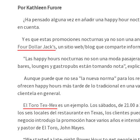
Por Kathleen Furore
¿Ha pensado alguna vez en añadir una happy hour nocturn
en cuenta.
Y es que estas promociones nocturnas ya no son una ano
Four Dollar Jack's
, un sitio web/blog que comparte infor
"Las happy hours nocturnas no son una moda pasajera, si
bares, lounges y gastropubs están tomando nota", explica
Aunque puede que no sea "la nueva norma" para los rest
ofrecen happy hours más tarde de lo tradicional en una va
clientela en general.
El Toro Tex-Mex
es un ejemplo. Los sábados, de 21.00 a 
los seis locales del restaurante en Texas, los clientes pu
negocio introdujo la promoción hace varios años e intensi
y pastor de El Toro, John Mayes.
“We started a late-night Power Hour to get people in the 