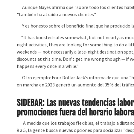
Aunque Mayes afirma que "sobre todo los clientes habit
"también ha atraído a nuevos clientes".
Y es honesto sobre el beneficio final que ha producido 
“It has boosted sales somewhat, but not nearly as much 
night activities, they are looking for something to do a l
weekends — not necessarily a late-night destination spot
discounts at this time. Don’t get me wrong though — if we
happens every once in a while.”
Otro ejemplo: Four Dollar Jack's informa de que una "hor
en marcha en 2023 generó un aumento del 35% del tráfic
SIDEBAR: Las nuevas tendencias labor
promociones fuera del horario labora
A medida que los trabajos flexibles, el trabajo a distanci
9 a 5, la gente busca nuevas opciones para socializar "de