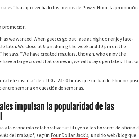
uales" han aprovechado los precios de Power Hour, la promoción
la promoción.
as we wanted. When guests go out late at night or enjoy late-
ittle later. We close at 9 pm during the week and 10 pm on the
,” he says. “We have created regulars, though, who enjoy the
 have a large crowd that comes in, we will stay open later. That o
a feliz inversa" de 21.00 a 24.00 horas que un bar de Phoenix pus
o entre semana en cuestión de semanas.
ales impulsan la popularidad de las
l
a y la economía colaborativa sustituyen a los horarios de oficina 
spués del trabajo", según
Four Dollar Jack's
, un sitio web/blog que