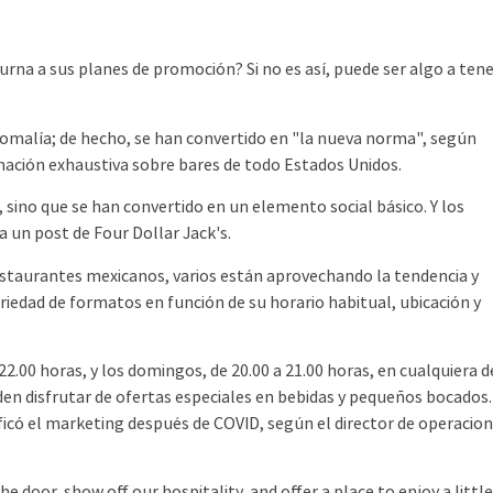
a a sus planes de promoción? Si no es así, puede ser algo a ten
malía; de hecho, se han convertido en "la nueva norma", según
mación exhaustiva sobre bares de todo Estados Unidos.
no que se han convertido en un elemento social básico. Y los
 un post de Four Dollar Jack's.
aurantes mexicanos, varios están aprovechando la tendencia y
riedad de formatos en función de su horario habitual, ubicación y
22.00 horas, y los domingos, de 20.00 a 21.00 horas, en cualquiera d
eden disfrutar de ofertas especiales en bebidas y pequeños bocados.
ficó el marketing después de COVID, según el director de operacio
door, show off our hospitality, and offer a place to enjoy a littl