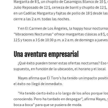
Margarita de 8 $, un chupito de Casamigos Blanco de 10 $,
Julio Reposado de 12 $, cerveza de barril y chupito de 12 $
en un Cadillac Margarita y fajitas de pollo de 18 $ desde las
cierre a las 2 a.m. todas las noches.
Y en El Carmen de Los Ángeles, la happy hour nocturna
"Vibraciones Nocturnas" ofrece margaritas clásicas a 8 $, 
12 $ y tacos a 3 $ de 10:30 p.m. a 2 a.m. de domingo a jueves
Una aventura empresarial
¿Qué éxito pueden tener estas ofertas nocturnas? Eso v
supuesto, en función de la ubicación, el horario y el local.
Mayes afirma que El Toro's ha tenido un impacto positiv
el éxito no llegó de inmediato.
"Ha tenido cierto éxito a lo largo de los años porque los 
conociendo. Pero ha tardado en despegar", afirma Mayes,
boca a boca" para que se pusiera de moda.