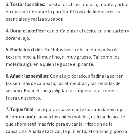
3. Tostar los chiles
:
Tuesta los chiles mulato, morita y árbol
en una sartén sobre la parrilla. El tostado libera aceites
esenciales y realza su sabor.
4. Dorar el ajo
:
Picar el ajo. Calentar el aceite en una sartén y
dorar el ajo.
5. Muela los chiles
:
Muélalos hasta obtener un polvo de
textura media. Ni muy fino, ni muy grueso. Tal como los
molería alguien a quien le guste el picante.
6. Añadir las semillas
:
Con el ajo dorado, añadir a la sartén
las semillas de calabaza, las almendras y las semillas de
sésamo. Bajar el fuego. Vigilar la temperatura, como si
fuera un secreto.
7. Toque final
:
Incorporar suavemente los arándanos rojos.
A continuación, añada los chiles molidos, utilizando aceite
que ahora está más frío para evitar la irritación de la
capsaicina. Añada el azúcar, la pimienta, el comino y, poco a