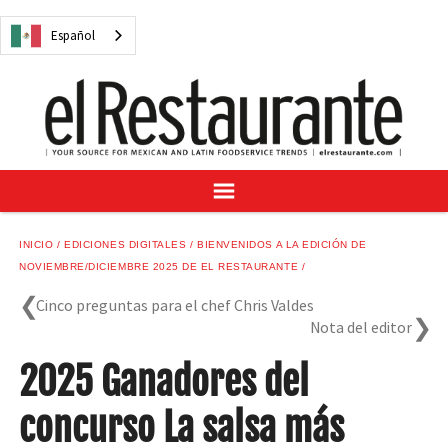
NOTICIAS
Español
CUESTIONES DIGITALES
RECETAS
GUÍA DEL COMPRADOR
SUSCRÍBASE A
ANÚNCIESE EN
CENTRO DE MUESTRAS
INICIO
EDICIONES DIGITALES
BIENVENIDOS A LA EDICIÓN DE
VINO/LICOR MEXICANO
NOVIEMBRE/DICIEMBRE 2025 DE EL RESTAURANTE
Cinco preguntas para el chef Chris Valdes
Nota del editor
2025 Ganadores del
Español
concurso La salsa más