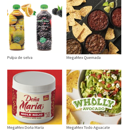
Pulpa de selva
MegaMex Quemada
MegaMex Doña María
MegaMex Todo Aguacate