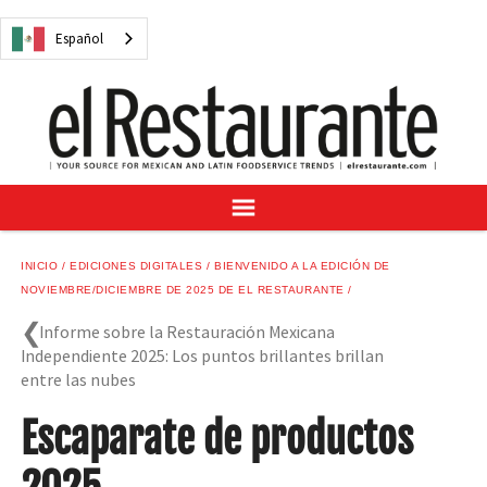
NOTICIAS
Español
CUESTIONES DIGITALES
RECETAS
GUÍA DEL COMPRADOR
SUSCRÍBASE A
ANÚNCIESE EN
CENTRO DE MUESTRAS
INICIO
EDICIONES DIGITALES
BIENVENIDO A LA EDICIÓN DE
VINO/LICOR MEXICANO
NOVIEMBRE/DICIEMBRE DE 2025 DE EL RESTAURANTE
Informe sobre la Restauración Mexicana
Independiente 2025: Los puntos brillantes brillan
entre las nubes
Español
Escaparate de productos