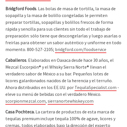
Bridgford Foods
. Las bolas de masa de tortilla, la masa de
sopapilla y la masa de bolillo congeladas le permiten
preparar tortillas, sopapillas y bolillos frescos de forma
rápida y sencilla para sus clientes sin todo el trabajo de
preparación: sólo tiene que descongelarlas y luego asarlas o
freírlas para obtener un sabor auténtico y uniforme en todo
momento. 800-527-2105;
bridgford.com/foodservice
Caballeros
. Elaborados en Oaxaca desde hace 30 años, el
Mezcal Escorpión® y el Whisky Sierra Norte® llevan el
verdadero sabor de México a su bar. Pequeños lotes de
licores galardonados nacidos de la herencia y el terruño.
Ahora distribuidos en los EE.UU. por
TequilaSpecialist.com
-
eleve su menú de bebidas con el verdadero México.
scorpionmezcal.com
,
sierranortewhiskey.com
Casa Pochteca.
La cartera de productos de esta marca de
tequilas premium incluye tequila 100% de agave, licores y
cremas, todos elaborados bajo la dirección del experto