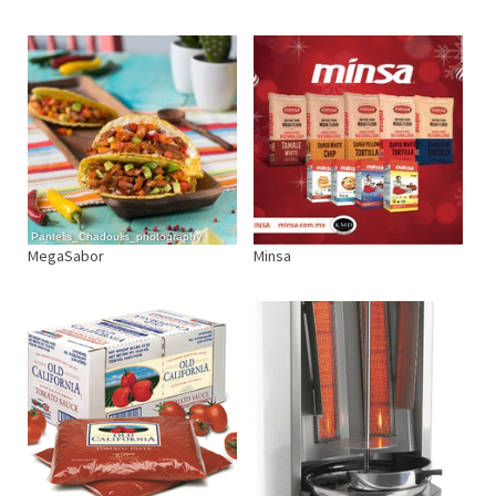
Pantelis_Chadoulis_photography
MegaSabor
Minsa