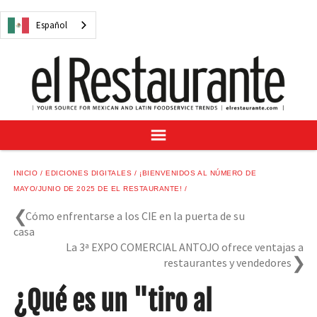
NOTICIAS
Español
CUESTIONES DIGITALES
RECETAS
GUÍA DEL COMPRADOR
SUSCRÍBASE A
ANÚNCIESE EN
CENTRO DE MUESTRAS
INICIO
EDICIONES DIGITALES
¡BIENVENIDOS AL NÚMERO DE
VINO/LICOR MEXICANO
MAYO/JUNIO DE 2025 DE EL RESTAURANTE!
Cómo enfrentarse a los CIE en la puerta de su
casa
La 3ª EXPO COMERCIAL ANTOJO ofrece ventajas a
restaurantes y vendedores
Español
¿Qué es un "tiro al