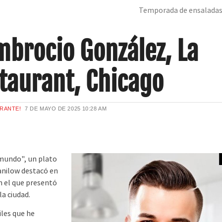
Temporada de ensalada
mbrocio González, La
staurant, Chicago
URANTE!
7 DE MAYO DE 2025
10:28 AM
mundo", un plato
anilow destacó en
en el que presentó
la ciudad.
les que he