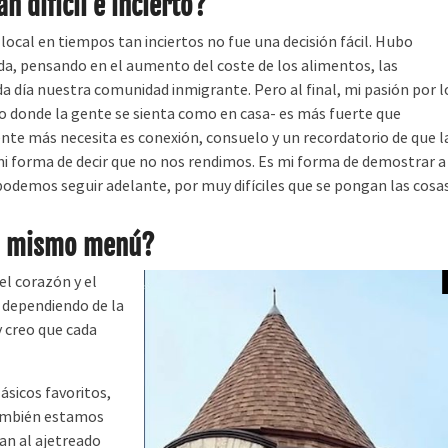
 difícil e incierto?
cal en tiempos tan inciertos no fue una decisión fácil. Hubo
, pensando en el aumento del coste de los alimentos, las
da día nuestra comunidad inmigrante. Pero al final, mi pasión por l
o donde la gente se sienta como en casa- es más fuerte que
gente más necesita es conexión, consuelo y un recordatorio de que l
mi forma de decir que no nos rendimos. Es mi forma de demostrar a
podemos seguir adelante, por muy difíciles que se pongan las cosas
el mismo menú?
l corazón y el
 dependiendo de la
y creo que cada
sicos favoritos,
también estamos
an al ajetreado