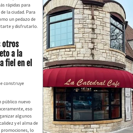
más rápidas para
 de la ciudad. Para
como un pedazo de
arte y disfrutarlo.
s otros
eto a la
 fiel en el
se construye
n público nuevo
inceramente, eso
ganizar algunos
alidez y el alma de
e promociones, lo