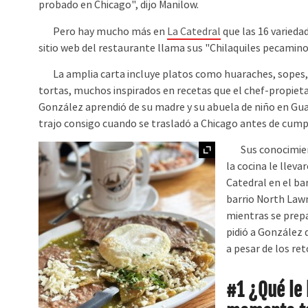
probado en Chicago", dijo Manilow.
Pero hay mucho más en
La Catedral
que las 16 variedad
sitio web del restaurante llama sus "Chilaquiles pecamino
La amplia carta incluye platos como huaraches, sopes, 
tortas, muchos inspirados en recetas que el chef-propiet
González aprendió de su madre y su abuela de niño en Gua
trajo consigo cuando se trasladó a Chicago antes de cumpl
Ampliar
Sus conocimient
la cocina le lleva
Catedral en el bar
barrio North Lawn
mientras se prepa
pidió a González
a pesar de los re
#1 ¿Qué le 