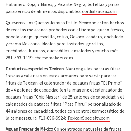
Habanero Roja, 7 Mares, y Picante Negra; botellas y jarras
para servicio de alimentos disponibles.
cordialsausa.com
Queseros
. Los Quesos Jaimito Estilo Mexicano están hechos
de recetas mexicanas probadas con el tiempo: queso fresco,
panela, añejo, quesadilla, cotija, Oaxaca, asadero, enchilada
y crema Mexicana. Ideales para tostadas, gorditas,
enchiladas, burritos, quesadillas, ensaladas y mucho más.
281-593-1319;
cheesemakers.com
Productos especiales Texican.
Mantenga las patatas fritas
frescas y calientes en estos armarios para servir patatas
fritas de Texican: el calentador de patatas fritas "El Primo"
de 44 galones de capacidad (en la imagen); el calentador de
patatas fritas "Chip Master" de 25 galones de capacidad; y el
calentador de patatas fritas "Pass Thru" personalizado de
44 galones de capacidad, todos con control termostático de
la temperatura. 713-896-9924;
TexicanSpecialty.com
Aguas Frescas de México
Concentrados naturales de frutas