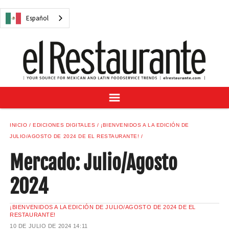
NOTICIAS
Español
CUESTIONES DIGITALES
RECETAS
GUÍA DEL COMPRADOR
SUSCRÍBASE A
ANÚNCIESE EN
CENTRO DE MUESTRAS
INICIO
EDICIONES DIGITALES
¡BIENVENIDOS A LA EDICIÓN DE
VINO/LICOR MEXICANO
JULIO/AGOSTO DE 2024 DE EL RESTAURANTE!
Mercado: Julio/Agosto
2024
Español
¡BIENVENIDOS A LA EDICIÓN DE JULIO/AGOSTO DE 2024 DE EL
RESTAURANTE!
10 DE JULIO DE 2024
14:11