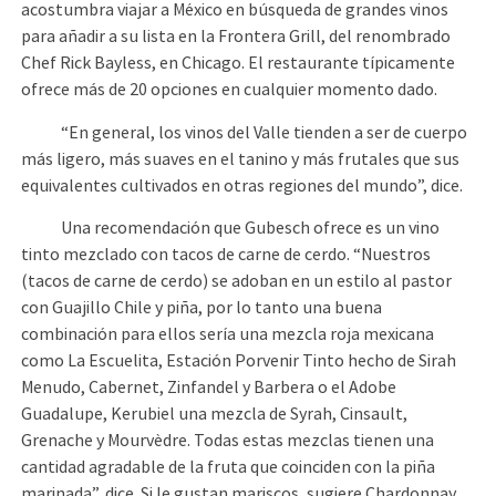
acostumbra viajar a México en búsqueda de grandes vinos
para añadir a su lista en la Frontera Grill, del renombrado
Chef Rick Bayless, en Chicago. El restaurante típicamente
ofrece más de 20 opciones en cualquier momento dado.
“En general, los vinos del Valle tienden a ser de cuerpo
más ligero, más suaves en el tanino y más frutales que sus
equivalentes cultivados en otras regiones del mundo”, dice.
Una recomendación que Gubesch ofrece es un vino
tinto mezclado con tacos de carne de cerdo. “Nuestros
(tacos de carne de cerdo) se adoban en un estilo al pastor
con Guajillo Chile y piña, por lo tanto una buena
combinación para ellos sería una mezcla roja mexicana
como La Escuelita, Estación Porvenir Tinto hecho de Sirah
Menudo, Cabernet, Zinfandel y Barbera o el Adobe
Guadalupe, Kerubiel una mezcla de Syrah, Cinsault,
Grenache y Mourvèdre. Todas estas mezclas tienen una
cantidad agradable de la fruta que coinciden con la piña
marinada”, dice. Si le gustan mariscos, sugiere Chardonnay