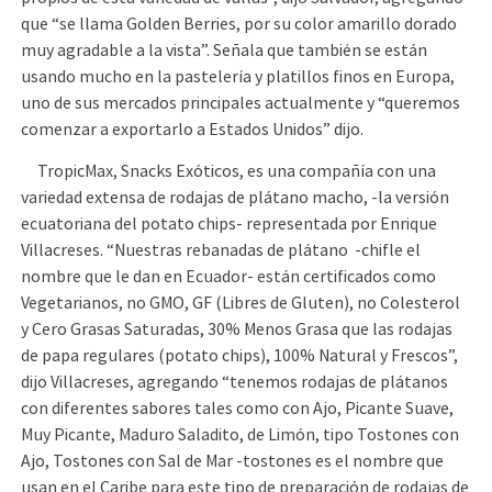
que “se llama Golden Berries, por su color amarillo dorado
muy agradable a la vista”. Señala que también se están
usando mucho en la pastelería y platillos finos en Europa,
uno de sus mercados principales actualmente y “queremos
comenzar a exportarlo a Estados Unidos” dijo.
TropicMax, Snacks Exóticos, es una compañía con una
variedad extensa de rodajas de plátano macho, -la versión
ecuatoriana del potato chips- representada por Enrique
Villacreses. “Nuestras rebanadas de plátano -chifle el
nombre que le dan en Ecuador- están certificados como
Vegetarianos, no GMO, GF (Libres de Gluten), no Colesterol
y Cero Grasas Saturadas, 30% Menos Grasa que las rodajas
de papa regulares (potato chips), 100% Natural y Frescos”,
dijo Villacreses, agregando “tenemos rodajas de plátanos
con diferentes sabores tales como con Ajo, Picante Suave,
Muy Picante, Maduro Saladito, de Limón, tipo Tostones con
Ajo, Tostones con Sal de Mar -tostones es el nombre que
usan en el Caribe para este tipo de preparación de rodajas de