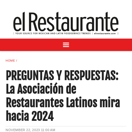
NEWS
DIGITAL ISSUES
RECIPES
BUYER'S GUIDE
SUBSCRIBE
ADVERTISE
HOME
SAMPLE CENTER
PREGUNTAS Y RESPUESTAS:
MEXICAN WINE/LIQUOR
La Asociación de
Restaurantes Latinos mira
hacia 2024
NOVEMBER 22, 2023
11:00 AM