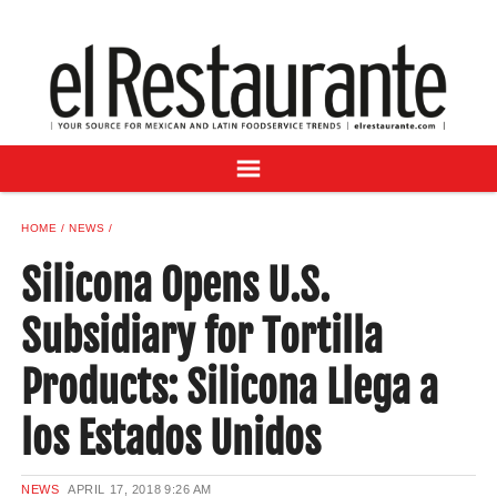
NEWS
DIGITAL ISSUES
RECIPES
BUYER'S GUIDE
SUBSCRIBE
ADVERTISE
HOME
NEWS
SAMPLE CENTER
Silicona Opens U.S.
MEXICAN WINE/LIQUOR
Subsidiary for Tortilla
Products: Silicona Llega a
los Estados Unidos
NEWS
APRIL 17, 2018
9:26 AM