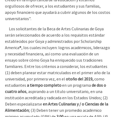
creído en la importancia de la educación y estamos
orgullosos de ofrecer, a los estudiantes y sus familias,
apoyo financiero que ayudará a cubrir algunos de los costos
universitarios".
Los solicitantes de la Beca de Artes Culinarias de Goya
serán seleccionados de acuerdo a los requisitos estándar
establecidos por Goya y administrados por Scholarship
America®, los cuales incluyen: logros académicos, liderazgo
y necesidad financiera, así como una evaluación de un
ensayo sobre cómo Goya ha enriquecido sus tradiciones
familiares. Entre los criterios a considerar, los estudiantes
(1) deben planear estar matriculados en el primer año de la
universidad, por primera vez, en el
otoño del 2019,
como
estudiantes
a tiempo completo
en un programa
de dos o
cuatro años
, aspirando a un título universitario, en una
institución acreditada y radicada en los Estados Unidos; (2)
Deben especializarse
en Artes Culinarias y / o Ciencias de la
Alimentación
; (3) Deben tener un promedio académico
mínimo acumulado (GPA) de
3.00
en una escala de 4.00; (4)