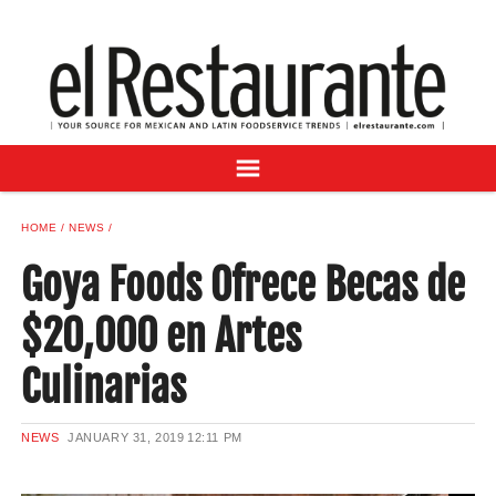
NEWS
DIGITAL ISSUES
RECIPES
BUYER'S GUIDE
SUBSCRIBE
ADVERTISE
HOME
NEWS
SAMPLE CENTER
Goya Foods Ofrece Becas de
MEXICAN WINE/LIQUOR
$20,000 en Artes
Culinarias
NEWS
JANUARY 31, 2019
12:11 PM