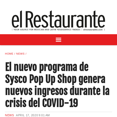
NEWS
DIGITAL ISSUES
RECIPES
BUYER'S GUIDE
SUBSCRIBE
ADVERTISE
HOME
NEWS
SAMPLE CENTER
El nuevo programa de
MEXICAN WINE/LIQUOR
Sysco Pop Up Shop genera
nuevos ingresos durante la
crisis del COVID-19
NEWS
APRIL 17, 2020
9:01 AM