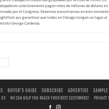
nte trabajan en industrias golpeadas por la crisis de COVID-19,
abajadores colectivamente pagan miles de millones de dólares en
l firmado por el Congreso. Debemos encontrarnos en este moment
e Lightfoot por garantizar que todos en Chicago tengan un lugar al
 Distrito George Cardenas.
ES
BUYER'S GUIDE
SUBSCRIBE
ADVERTISE
SAMPLE
 US
WE CAN HELP YOU REACH YOUR BEST CUSTOMERS!
PRIVACY 
facebook
instagra