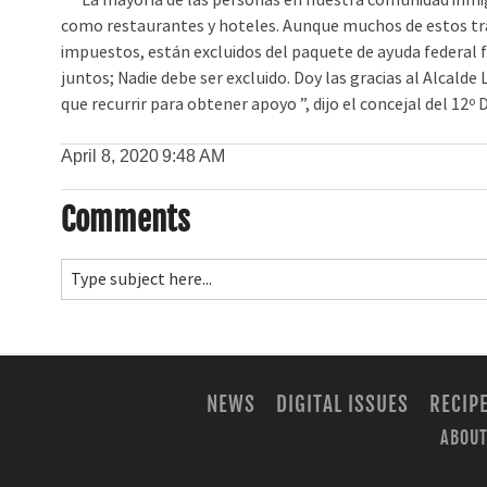
“La mayoría de las personas en nuestra comunidad inmigra
como restaurantes y hoteles. Aunque muchos de estos tr
impuestos, están excluidos del paquete de ayuda federa
juntos; Nadie debe ser excluido. Doy las gracias al Alcald
que recurrir para obtener apoyo ”, dijo el concejal del 12º
April 8, 2020
9:48 AM
Comments
NEWS
DIGITAL ISSUES
RECIP
ABOUT