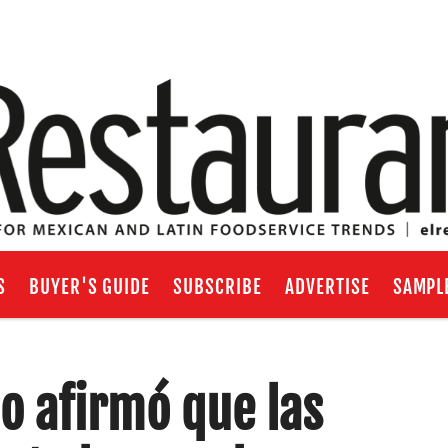
S
BUYER'S GUIDE
SUBSCRIBE
ADVERTISE
SAMPL
go afirmó que las