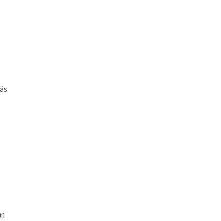
s
más
#1