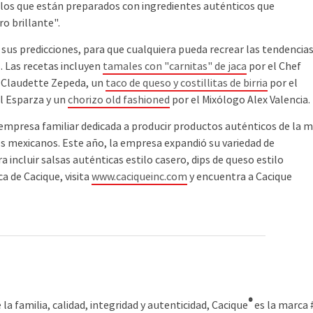
tillos que están preparados con ingredientes auténticos que
o brillante".
sus predicciones, para que cualquiera pueda recrear las tendencia
. Las recetas incluyen
tamales con "carnitas" de jaca
por el Chef
 Claudette Zepeda, un
taco de queso y costillitas de birria
por el
ll Esparza y un
chorizo old fashioned
por el Mixólogo Alex Valencia.
presa familiar dedicada a producir productos auténticos de la 
es mexicanos. Este año, la empresa expandió su variedad de
 incluir salsas auténticas estilo casero, dips de queso estilo
a de Cacique, visita
www.caciqueinc.com
y encuentra a Cacique
®
la familia, calidad, integridad y autenticidad, Cacique
es la marca 