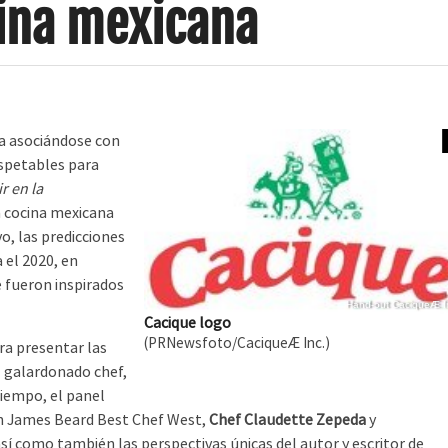
cina mexicana
na asociándose con
espetables para
r en la
a cocina mexicana
o, las predicciones
 el 2020, en
e fueron inspirados
Hand-out CaciqueÆ I
Cacique logo
(PRNewsfoto/CaciqueÆ Inc.)
ra presentar las
el galardonado chef,
tiempo, el panel
dón James Beard Best Chef West,
Chef Claudette Zepeda
y
sí como también las perspectivas únicas del autor y escritor de