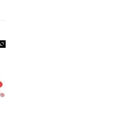
Expand
nc.