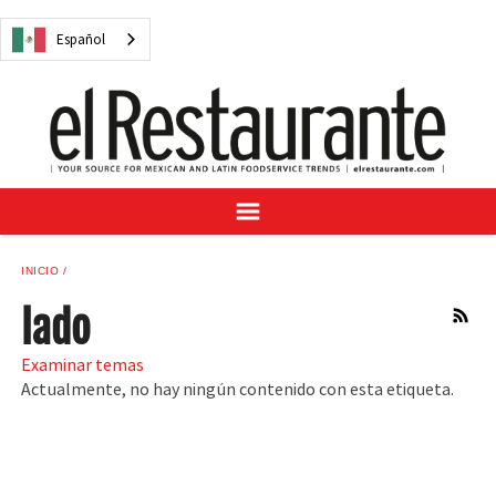
NOTICIAS
Español
CUESTIONES DIGITALES
RECETAS
GUÍA DEL COMPRADOR
SUSCRÍBASE A
ANÚNCIESE EN
CENTRO DE MUESTRAS
INICIO
VINO/LICOR MEXICANO
lado
RSS
Examinar temas
Actualmente, no hay ningún contenido con esta etiqueta.
Español