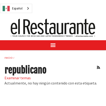
NOTICIAS
Español
CUESTIONES DIGITALES
RECETAS
GUÍA DEL COMPRADOR
SUSCRÍBASE A
ANÚNCIESE EN
CENTRO DE MUESTRAS
INICIO
VINO/LICOR MEXICANO
republicano
RSS
Examinar temas
Actualmente, no hay ningún contenido con esta etiqueta.
Español