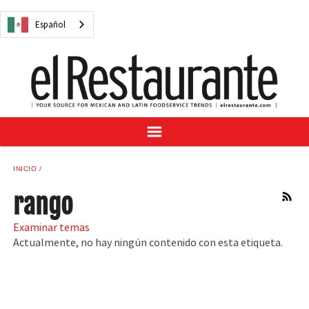
NOTICIAS
Español
CUESTIONES DIGITALES
RECETAS
GUÍA DEL COMPRADOR
SUSCRÍBASE A
ANÚNCIESE EN
CENTRO DE MUESTRAS
INICIO
VINO/LICOR MEXICANO
rango
RSS
Examinar temas
Actualmente, no hay ningún contenido con esta etiqueta.
Español