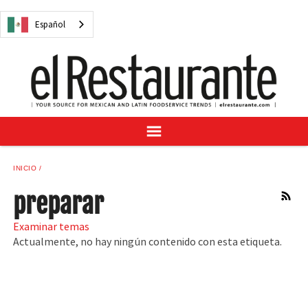
NOTICIAS
Español
CUESTIONES DIGITALES
RECETAS
GUÍA DEL COMPRADOR
SUSCRÍBASE A
ANÚNCIESE EN
CENTRO DE MUESTRAS
INICIO
VINO/LICOR MEXICANO
preparar
RSS
Examinar temas
Actualmente, no hay ningún contenido con esta etiqueta.
Español