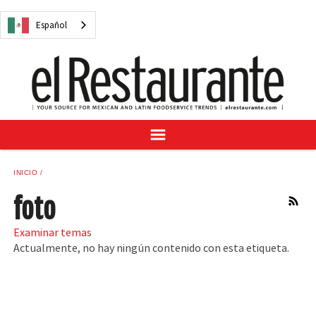
NOTICIAS
Español
CUESTIONES DIGITALES
RECETAS
GUÍA DEL COMPRADOR
SUSCRÍBASE A
ANÚNCIESE EN
CENTRO DE MUESTRAS
INICIO
VINO/LICOR MEXICANO
foto
RSS
Examinar temas
Actualmente, no hay ningún contenido con esta etiqueta.
Español