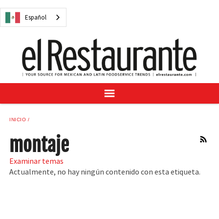
NOTICIAS
Español
CUESTIONES DIGITALES
RECETAS
GUÍA DEL COMPRADOR
SUSCRÍBASE A
ANÚNCIESE EN
CENTRO DE MUESTRAS
INICIO
VINO/LICOR MEXICANO
montaje
RSS
Examinar temas
Actualmente, no hay ningún contenido con esta etiqueta.
Español