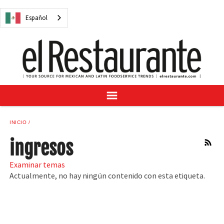
NOTICIAS
Español
CUESTIONES DIGITALES
RECETAS
GUÍA DEL COMPRADOR
SUSCRÍBASE A
ANÚNCIESE EN
CENTRO DE MUESTRAS
INICIO
VINO/LICOR MEXICANO
ingresos
RSS
Examinar temas
Actualmente, no hay ningún contenido con esta etiqueta.
Español