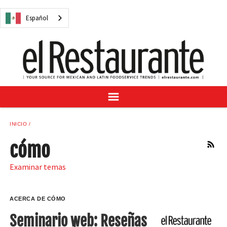
NOTICIAS
Español
CUESTIONES DIGITALES
RECETAS
GUÍA DEL COMPRADOR
SUSCRÍBASE A
ANÚNCIESE EN
CENTRO DE MUESTRAS
INICIO
VINO/LICOR MEXICANO
cómo
RSS
Examinar temas
Español
ACERCA DE CÓMO
Seminario web: Reseñas