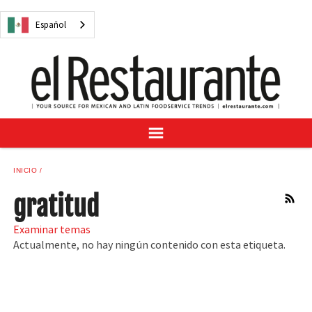
NOTICIAS
Español
CUESTIONES DIGITALES
RECETAS
GUÍA DEL COMPRADOR
SUSCRÍBASE A
ANÚNCIESE EN
CENTRO DE MUESTRAS
INICIO
VINO/LICOR MEXICANO
gratitud
RSS
Examinar temas
Actualmente, no hay ningún contenido con esta etiqueta.
Español