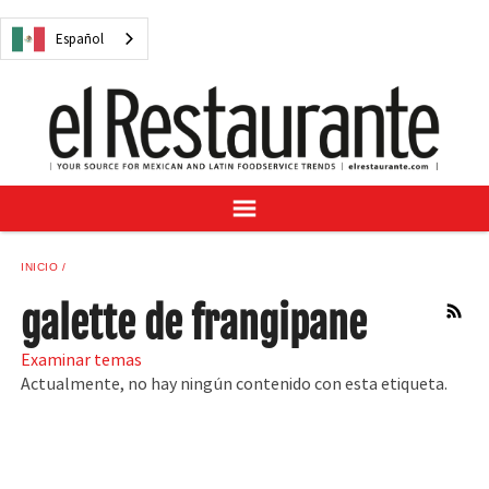
NOTICIAS
Español
CUESTIONES DIGITALES
RECETAS
GUÍA DEL COMPRADOR
SUSCRÍBASE A
ANÚNCIESE EN
CENTRO DE MUESTRAS
INICIO
VINO/LICOR MEXICANO
galette de frangipane
RSS
Examinar temas
Actualmente, no hay ningún contenido con esta etiqueta.
Español