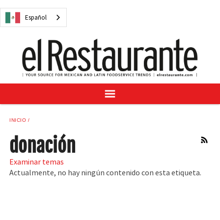
NOTICIAS
Español
CUESTIONES DIGITALES
RECETAS
GUÍA DEL COMPRADOR
SUSCRÍBASE A
ANÚNCIESE EN
CENTRO DE MUESTRAS
INICIO
VINO/LICOR MEXICANO
donación
RSS
Examinar temas
Actualmente, no hay ningún contenido con esta etiqueta.
Español