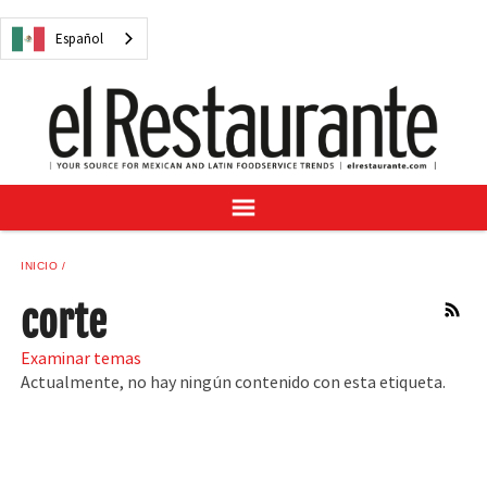
NOTICIAS
Español
CUESTIONES DIGITALES
RECETAS
GUÍA DEL COMPRADOR
SUSCRÍBASE A
ANÚNCIESE EN
CENTRO DE MUESTRAS
INICIO
VINO/LICOR MEXICANO
corte
RSS
Examinar temas
Actualmente, no hay ningún contenido con esta etiqueta.
Español