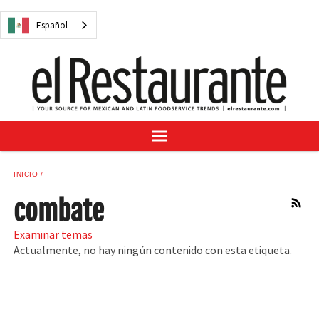
NOTICIAS
Español
CUESTIONES DIGITALES
RECETAS
GUÍA DEL COMPRADOR
SUSCRÍBASE A
ANÚNCIESE EN
CENTRO DE MUESTRAS
INICIO
VINO/LICOR MEXICANO
combate
RSS
Examinar temas
Actualmente, no hay ningún contenido con esta etiqueta.
Español