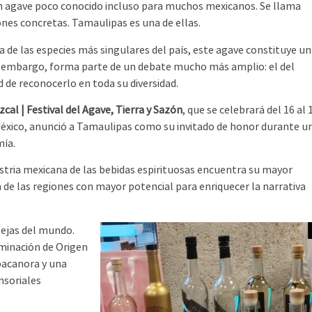
 un agave poco conocido incluso para muchos mexicanos. Se llama
iones concretas. Tamaulipas es una de ellas.
de las especies más singulares del país, este agave constituye un
in embargo, forma parte de un debate mucho más amplio: el del
 de reconocerlo en toda su diversidad.
al | Festival del Agave, Tierra y Sazón
, que se celebrará del 16 al 
México, anunció a Tamaulipas como su invitado de honor durante u
mía.
ustria mexicana de las bebidas espirituosas encuentra su mayor
 de las regiones con mayor potencial para enriquecer la narrativa
lejas del mundo.
minación de Origen
 bacanora y una
nsoriales