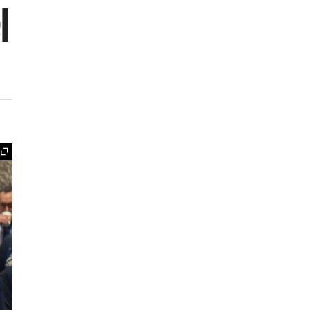
l
Ampliar