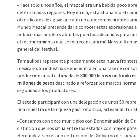
«Hace solo unos años, el mezcal era una bebida poco apre
determinadas regiones. Hoy en día, está allanando el ca
otros licores de agave que aún no conocemos ni apreciamos
Mundo Mezcal pretende dar a conocer estas expresiones a
público más amplio y abrir las puertas adecuadas para q
el reconocimiento que se merecen», afirmó Marisol Ruma
general del festival.
Tamaulipas representa precisamente esta nueva frontera
mexicano. Su industria se encuentra en una fase de consol
producción anual estimada de
300 000 litros y un fondo es
millones de pesos
destinado a reforzar los marcos normat
seguridad a los productores.
El estado participará con una delegación de unos 50 repre
una muestra de la riqueza gastronómica, artesanal, turíst
«Contamos con once municipios con Denominación de Orig
distinción que nos sitúa entre los estados con mayor pote
Hernández, secretario de Turismo del Gobierno de Tamaul