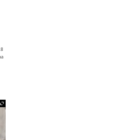
18
na
Ampliar