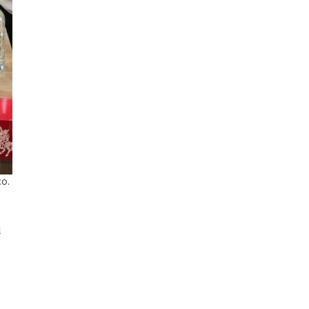
co.
l