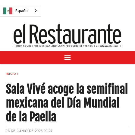
NOTICIAS
Español
CUESTIONES DIGITALES
RECETAS
GUÍA DEL COMPRADOR
SUSCRÍBASE A
ANÚNCIESE EN
CENTRO DE MUESTRAS
INICIO
VINO/LICOR MEXICANO
Sala Vivé acoge la semifinal
mexicana del Día Mundial
de la Paella
Español
23 DE JUNIO DE 2026
20:27