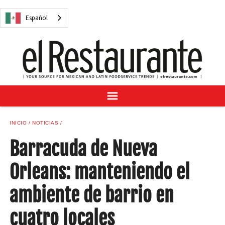
NOTICIAS
Español
CUESTIONES DIGITALES
RECETAS
GUÍA DEL COMPRADOR
SUSCRÍBASE A
ANÚNCIESE EN
CENTRO DE MUESTRAS
INICIO
NOTICIAS
VINO/LICOR MEXICANO
Barracuda de Nueva
Orleans: manteniendo el
ambiente de barrio en
Español
cuatro locales