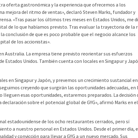
tra oferta gastronómica y la experiencia que ofrecemos a los
na mejora del ritmo de ventas», declaró Steven Marks, fundador y
rensa. «Tras pasar los últimos tres meses en Estados Unidos, me d
al de lo que habíamos previsto. Tras evaluar la trayectoria de la 
 la conclusión de que es poco probable que el negocio alcance los
ital de los accionistas».
en Australia. La empresa tiene previsto reorientar sus esfuerzos
o de Estados Unidos. También cuenta con locales en Singapur y Japó
les en Singapur y Japón, y prevemos un crecimiento sustancial en
 seguimos creyendo que surgirán las oportunidades adecuadas, en 
 lleguen esas oportunidades, estaremos preparados. La decisión 
a declaración sobre el potencial global de GYG», afirmó Marks en e
onal estadounidense de los ocho restaurantes cerrados, pero sí
iento a nuestro personal en Estados Unidos. Desde el primer día, e
alidad y convicción para llevar a GYG a un nuevo mercado. Sus