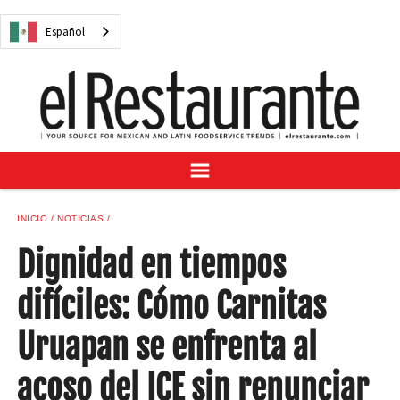
NOTICIAS
Español
CUESTIONES DIGITALES
RECETAS
GUÍA DEL COMPRADOR
SUSCRÍBASE A
ANÚNCIESE EN
CENTRO DE MUESTRAS
INICIO
NOTICIAS
VINO/LICOR MEXICANO
Dignidad en tiempos
difíciles: Cómo Carnitas
Uruapan se enfrenta al
Español
acoso del ICE sin renunciar