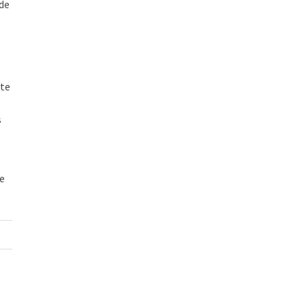
ade
ite
s
de