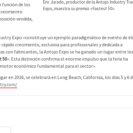
Eric Jurado, productor de la Antojo Industry Tr
 función de los
Expo, muestra su premio «Fastest 50».
 crecimiento
posición vendida,
ndustry Expo «constituye un ejemplo paradigmático de evento de él
ápido crecimiento, exclusiva para profesionales y dedicada a
s con fabricantes, la Antojo Expo se ha ganado un lugar entre lo
t 50
». Esta distinción confirma el enorme impulso que la feria ha
 motor económico fundamental para el sector».
gar en 2026, se celebrará en Long Beach, California, los días 5 y 6 
stry.com/