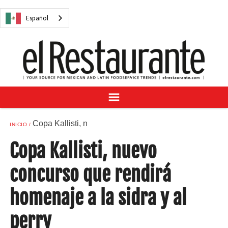
NOTICIAS
Español
CUESTIONES DIGITALES
RECETAS
GUÍA DEL COMPRADOR
SUSCRÍBASE A
ANÚNCIESE EN
CENTRO DE MUESTRAS
Copa Kallisti, n
INICIO
VINO/LICOR MEXICANO
Copa Kallisti, nuevo
concurso que rendirá
homenaje a la sidra y al
Español
perry