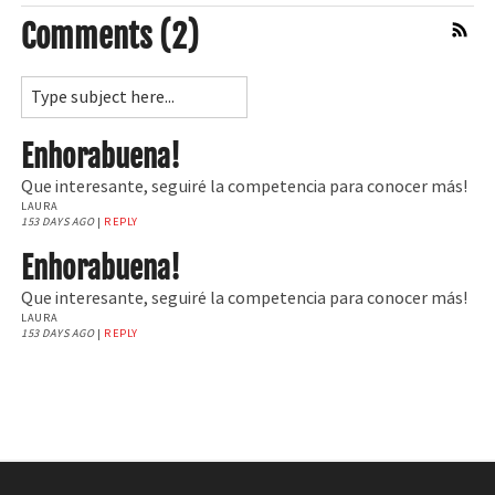
Comments (2)
Comment Feed
Enhorabuena!
Que interesante, seguiré la competencia para conocer más!
LAURA
153 DAYS AGO
|
REPLY
Enhorabuena!
Que interesante, seguiré la competencia para conocer más!
LAURA
153 DAYS AGO
|
REPLY