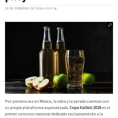
26 DE FEBRERO DE 2026
4:10 P. M.
Por primera vez en México, la sidra y la perada cuentan con
su propia plataforma especializada.
Copa Kallisti 2026
es el
primer concurso nacional dedicado exclusivamente a la