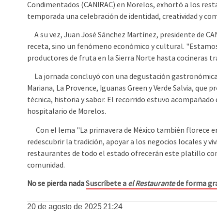
Condimentados (CANIRAC) en Morelos, exhortó a los restau
temporada una celebración de identidad, creatividad y co
A su vez, Juan José Sánchez Martínez, presidente de CAN
receta, sino un fenómeno económico y cultural. "Estamos 
productores de fruta en la Sierra Norte hasta cocineras tr
La jornada concluyó con una degustación gastronómica en
Mariana, La Provence, Iguanas Green y Verde Salvia, que p
técnica, historia y sabor. El recorrido estuvo acompañado 
hospitalario de Morelos.
Con el lema "La primavera de México también florece en 
redescubrir la tradición, apoyar a los negocios locales y vi
restaurantes de todo el estado ofrecerán este platillo co
comunidad.
No se pierda nada
Suscríbete a
el Restaurante
de forma gra
20 de agosto de 2025
21:24