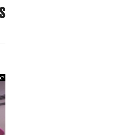
s
Ampliar