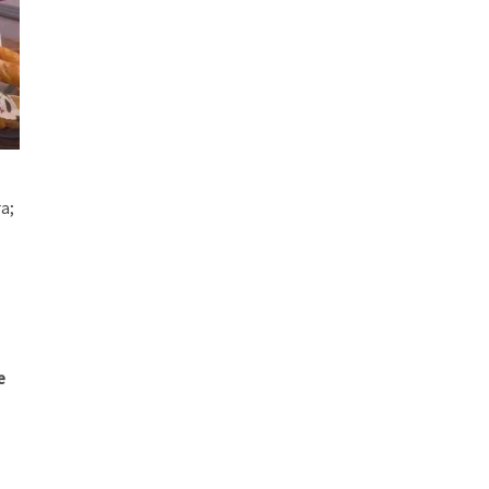
o
ra;
e