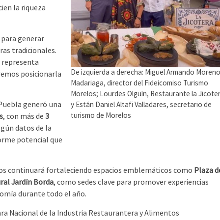
ien la riqueza
para generar
as tradicionales.
a representa
De izquierda a derecha: Miguel Armando Moren
eremos posicionarla
Madariaga, director del Fideicomiso Turismo
Morelos; Lourdes Olguín, Restaurante la Jicote
 Puebla generó una
y Están Daniel Altafi Valladares, secretario de
turismo de Morelos
s
, con más de
3
egún datos de la
norme potencial que
elos continuará fortaleciendo espacios emblemáticos como
Plaza d
ral Jardín Borda
, como sedes clave para promover experiencias
onomía durante todo el año.
ra Nacional de la Industria Restaurantera y Alimentos