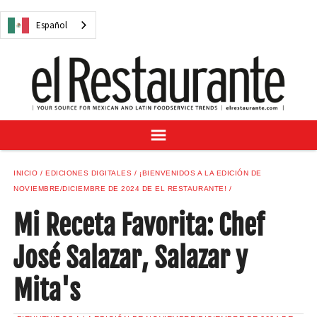
NOTICIAS
Español
CUESTIONES DIGITALES
RECETAS
GUÍA DEL COMPRADOR
SUSCRÍBASE A
ANÚNCIESE EN
CENTRO DE MUESTRAS
INICIO
EDICIONES DIGITALES
¡BIENVENIDOS A LA EDICIÓN DE
VINO/LICOR MEXICANO
NOVIEMBRE/DICIEMBRE DE 2024 DE EL RESTAURANTE!
Mi Receta Favorita: Chef
José Salazar, Salazar y
Español
Mita's